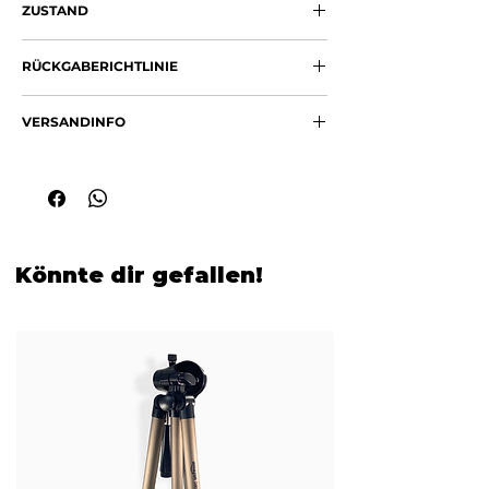
Γ
Bogen
,
Activity Center
oder
ZUSTAND
Motorik
und
Hand-Auge-
Spielmatte für Neugeborene
und
Koordination
Neu (OVP)
Babys ab 0 Monaten.
Kuschelweiche
Baby Krabbeldecke
RÜCKGABERICHTLINIE
Die extra weiche, plüschige
Spieldecke
mit bunter, ansprechender Tulpen-
(Durchmesser ca. 83 cm) kommt mit
Du kannst deine Bestellung innerhalb
Garten-Optik
einem stabilen, abnehmbaren
VERSANDINFO
von 14 Tagen nach Erhalt der Ware
5 abnehmbare Activity-Anhänger
Spielebogen
in frischem Grün-Türkis-
zurückgeben.
zum Greifen, Rasseln, Quietschen &
Wir versenden in der Regel mit DPD
Design. Daran hängen
5 abnehmbare,
Entdecken
Classic. Die Lieferung dauert meist 1–4
liebevoll gestaltete Spielanhänger
:
Praktischer
Spielebogen
leicht auf-
Werktage. Sobald deine Bestellung
der süße Panda mit Mütze, rasselnde
und abzubauen
unterwegs ist, bekommst du eine
und knisternde Elemente, Greifringe,
Inklusive praktischer
Selecta
Versandbestätigung (falls verfügbar).
Quietsche-Figuren, Spiegelchen und
Tragetasche
– ideal für unterwegs,
Könnte dir gefallen!
bunte Blüten- sowie Blatt-Details – alles
Reisen, Besuch oder Kita
perfekt auf Greifen, Fühlen, Entdecken
Geeignet ab
Geburt (0 Monate+)
bis
und Beißen abgestimmt.
ins Kleinkindalter
Hochwertige Verarbeitung von
Wichtige Vorteile & Features auf
Selecta
– schadstoffgeprüft,
einen Blick:
langlebig & babyfreundlich
Fördert
kognitive Entwicklung
,
Perfektes
Babygeschenk zur
Motorik
und
Hand-Auge-
Geburt
, Babyparty oder als
Koordination
Taufgeschenk
Kuschelweiche
Baby Krabbeldecke