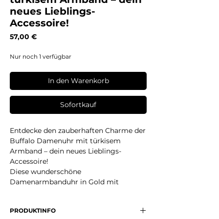
neues Lieblings-
Accessoire!
Preis
57,00 €
Nur noch 1 verfügbar
In den Warenkorb
Sofortkauf
Entdecke den zauberhaften Charme der
Buffalo Damenuhr mit türkisem
Armband – dein neues Lieblings-
Accessoire!
Diese wunderschöne
Damenarmbanduhr in Gold mit
strahlendem Türkis ist der perfekte Mix
aus Eleganz und maritimer Leichtigkeit.
PRODUKTINFO
Das edle goldene Gliederarmband mit