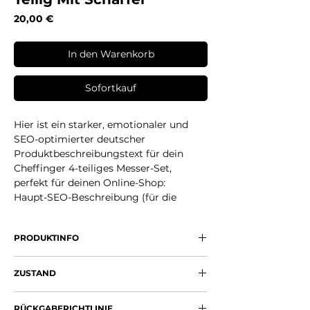
Preis
20,00 €
In den Warenkorb
Sofortkauf
Hier ist ein starker, emotionaler und
SEO-optimierter deutscher
Produktbeschreibungstext für dein
Cheffinger 4-teiliges Messer-Set,
perfekt für deinen Online-Shop:
Haupt-SEO-Beschreibung (für die
Produktseite – ca. 250 Zeichen):
Entdecke die pure Freude am Kochen
PRODUKTINFO
mit dem
Cheffinger 4-teiligen Messer-
Set
! ✨ Scharf wie ein Profi, elegant im
20.32 cm Chef-Messer
schwarzen Marmor-Design und
ZUSTAND
12.7 cm Allzweckmesser
unglaublich angenehm in der Hand –
8.89 cm Schälmesser
Neu (OVP)
diese Messer machen jedes Schneiden
Praktischer Messerschärfer
RÜCKGABERICHTLINIE