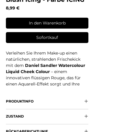
Preis
8,99 €
In den Warenkorb
Sofortkauf
Verleihen Sie Ihrem Make-up einen
natürlichen, strahlenden Frischekick
mit dem
Daniel Sandler Watercolour
Liquid Cheek Colour
– einem
innovativen flüssigen Rouge, das für
einen Aquarell-Effekt sorgt und Ihre
Wangen mit einem sanften,
transparenten Farbton belebt. Dieses
PRODUKTINFO
leichte
Liquid Blush
verschmilzt
nahtlos mit der Haut und verleiht Ihnen
Flüssiges Rouge in Aquarell-Optik:
ein jugendlich frisches, natürliches
ZUSTAND
Zarte, aufbaubare Farbe für einen
Finish.
leuchtenden Teint.
Neu (OVP)
Leicht & langanhaltend:
Perfekt für
RÜCKGABERICHTLINIE