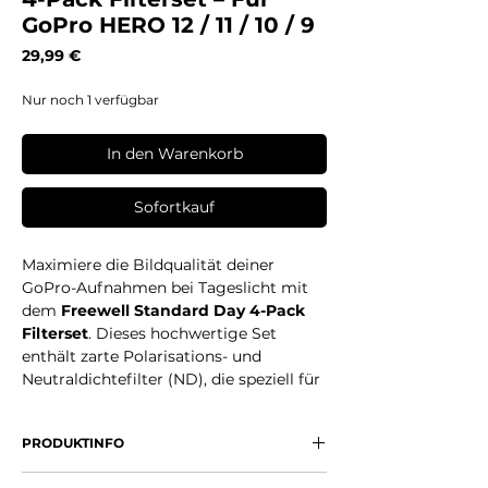
GoPro HERO 12 / 11 / 10 / 9
Preis
29,99 €
Nur noch 1 verfügbar
In den Warenkorb
Sofortkauf
Maximiere die Bildqualität deiner
GoPro-Aufnahmen bei Tageslicht mit
dem
Freewell Standard Day 4-Pack
Filterset
. Dieses hochwertige Set
enthält zarte Polarisations- und
Neutraldichtefilter (ND), die speziell für
GoPro-Modelle
HERO 12, HERO 11,
HERO 10 und HERO 9
entwickelt
PRODUKTINFO
wurden. Perfekt für Landschafts-,
Action- und Reisevideos – ob sonniger
Kompatibel mit GoPro HERO 12 / 11 /