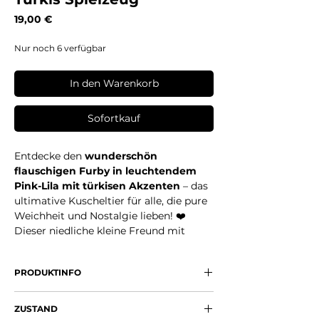
Preis
19,00 €
Nur noch 6 verfügbar
In den Warenkorb
Sofortkauf
Entdecke den
wunderschön
flauschigen Furby in leuchtendem
Pink-Lila mit türkisen Akzenten
– das
ultimative Kuscheltier für alle, die pure
Weichheit und Nostalgie lieben! ❤️
Dieser niedliche kleine Freund mit
seinen großen, glänzenden Augen, dem
süßen gelben Schnabel und den
PRODUKTINFO
riesigen, farbenfrohen Ohren ist der
perfekte Begleiter zum Knuddeln,
Kleine und große Furby-Fans, die
Träumen und Entspannen. Ohne
ZUSTAND
einfach nur kuscheln wollen