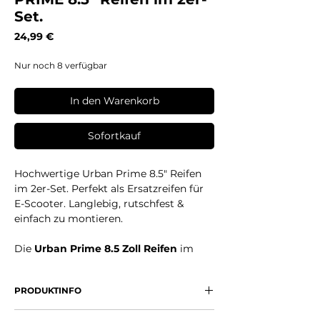
Set.
Preis
24,99 €
Nur noch 8 verfügbar
In den Warenkorb
Sofortkauf
Hochwertige Urban Prime 8.5" Reifen
im 2er-Set. Perfekt als Ersatzreifen für
E-Scooter. Langlebig, rutschfest &
einfach zu montieren.
Die
Urban Prime 8.5 Zoll Reifen
im
praktischen
2er-Set
sind die ideale
Wahl für alle, die auf Qualität und
PRODUKTINFO
Sicherheit bei ihrem E-Scooter setzen.
Hergestellt aus robustem, langlebigem
2 hochwertige 8.5" Reifen im Set