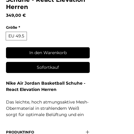
Herren
Preis
349,00 €
Größe
*
EU 49.5
In den Warenkorb
Sofortkauf
Nike Air Jordan Basketball Schuhe -
React Elevation Herren
Das leichte, hoch atmungsaktive Mesh-
Obermaterial in strahlendem Weiß
sorgt für optimale Belüftung und ein
agiles Tragegefühl, während die
markanten Farbverläufe in Blau,
PRODUKTINFO
Koralle/Orange und Rot sowie das