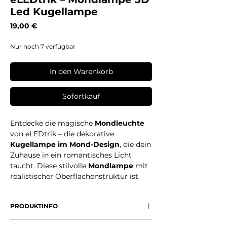
Led Kugellampe
Preis
19,00 €
Nur noch 7 verfügbar
In den Warenkorb
Sofortkauf
Entdecke die magische
Mondleuchte
von eLEDtrik – die dekorative
Kugellampe im Mond-Design
, die dein
Zuhause in ein romantisches Licht
taucht. Diese stilvolle
Mondlampe
mit
realistischer Oberflächenstruktur ist
nicht nur ein wunderschönes Deko-
Objekt, sondern auch eine praktische
PRODUKTINFO
Touch-Lampe
mit dimmbarer LED-
Beleuchtung.
3 Lichtfarben: Kaltweiß, Warmweiß,