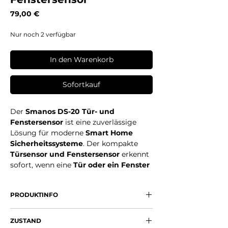
Preis
79,00 €
Nur noch 2 verfügbar
In den Warenkorb
Sofortkauf
Der
Smanos DS-20 Tür- und
Fenstersensor
ist eine zuverlässige
Lösung für moderne
Smart Home
Sicherheitssysteme
. Der kompakte
Türsensor und Fenstersensor
erkennt
sofort, wenn eine
Tür oder ein Fenster
geöffnet oder geschlossen wird
, und
sendet ein Signal an das verbundene
PRODUKTINFO
Alarmsystem
. Dadurch eignet sich der
Sensor ideal für
Einbruchschutz,
Zuverlässiger
Türkontakt und
Hausüberwachung und intelligente
ZUSTAND
Fensterkontakt für Alarmanlagen