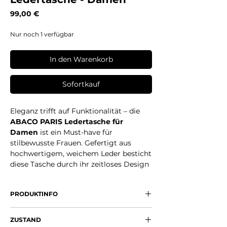
Preis
99,00 €
Nur noch 1 verfügbar
In den Warenkorb
Sofortkauf
Eleganz trifft auf Funktionalität – die
ABACO PARIS Ledertasche für
Damen
ist ein Must-have für
stilbewusste Frauen. Gefertigt aus
hochwertigem, weichem Leder besticht
diese Tasche durch ihr zeitloses Design
und ihre außergewöhnliche Qualität.
Das edle, leicht strukturierte Material
PRODUKTINFO
verleiht der Tasche einen modernen,
urbanen Look, während das großzügige
Marke:
ABACO PARIS
Innenfach genug Platz für alle täglichen
ZUSTAND
Material: Echtes Leder