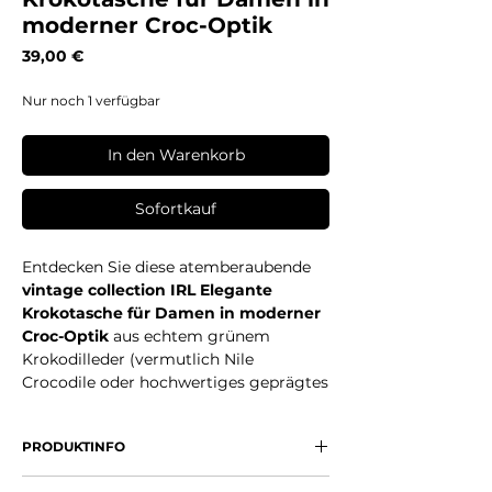
moderner Croc-Optik
Preis
39,00 €
Nur noch 1 verfügbar
In den Warenkorb
Sofortkauf
Entdecken Sie diese atemberaubende
vintage collection IRL Elegante
Krokotasche für Damen in moderner
Croc-Optik
aus echtem grünem
Krokodilleder (vermutlich Nile
Crocodile oder hochwertiges geprägtes
Exotenleder). Die tiefgrüne Farbe
strahlt zeitlose Eleganz aus und
PRODUKTINFO
harmoniert perfekt mit silberner Chain-
Schulterriemen aus massivem Geflecht
Authentisches grünes Krokodilleder