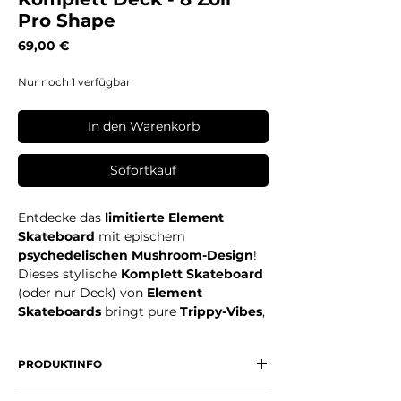
Pro Shape
Preis
69,00 €
Nur noch 1 verfügbar
In den Warenkorb
Sofortkauf
Entdecke das
limitierte Element
Skateboard
mit epischem
psychedelischen Mushroom-Design
!
Dieses stylische
Komplett Skateboard
(oder nur Deck) von
Element
Skateboards
bringt pure
Trippy-Vibes
,
Psychedelic Art
,
Mushroom Grafik
,
leuchtende
Lippen-Motive
,
Weltraum-
PRODUKTINFO
Elemente
, Sterne, Planeten und
surreale Pilz-Kunst auf dein Board.
High-Quality 7-Ply Maple
– robust,