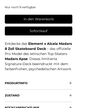
Nur noch 9 verfügbar
In den Warenkorb
Sofortkauf
Entdecke das
Element x Alcala Madars
8 Zoll Skateboard Deck
– das offizielle
Pro Model des lettischen Top-Skaters
Madars Apse
. Dieses limitierte
Signature-Deck beeindruckt mit dem
farbenfrohen, psychedelischen Artwork
von Alcala: Ein weiser Zauberer hält
liebevoll unseren Planeten in den
PRODUKTINFO
Händen – passend zum Element-Motto
„One With The Planet“.
Breite: 8.0" (ca. 20,3 cm)
ZUSTAND
Länge: 31.75"
Technische Details auf einen Blick:
Wheelbase: 14.25"
Neu (OVP)
Breite: 8.0" (ca. 20,3 cm)
Nose: 6.95" / Tail: 6.35"
RÜCKGABERICHTLINIE