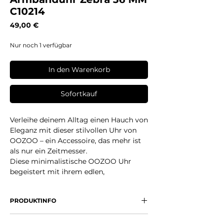
C10214
Preis
49,00 €
Nur noch 1 verfügbar
In den Warenkorb
Sofortkauf
Verleihe deinem Alltag einen Hauch von
Eleganz mit dieser stilvollen Uhr von
OOZOO – ein Accessoire, das mehr ist
als nur ein Zeitmesser.
Diese minimalistische OOZOO Uhr
begeistert mit ihrem edlen,
silberfarbenen Zifferblatt und dem
klaren Design, das zeitlose Schönheit
PRODUKTINFO
ausstrahlt. Das sanfte Zusammenspiel
aus dem glänzenden Gehäuse und dem
Zeitloses, modernes Design für jeden