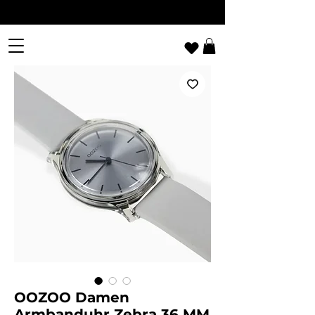
OOZOO Damen
Armbanduhr Zebra 36 MM