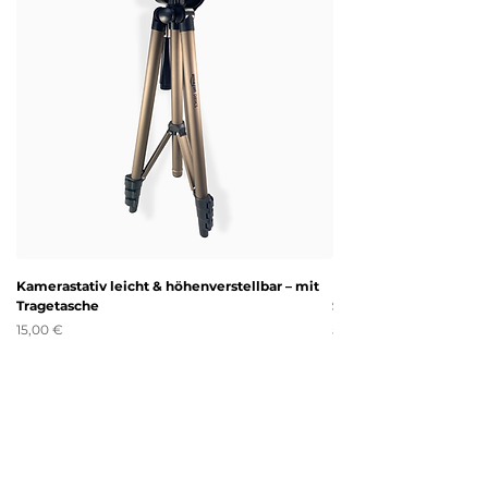
Γ
Kamerastativ leicht & höhenverstellbar – mit
Disney Mickey Mouse Ka
Tragetasche
Spiele
Preis
Preis
15,00 €
5,00 €