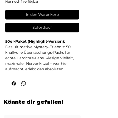
Nur noch 1 verfügbar
In den Warenkorb
Sofortkauf
50er-Paket (Highlight-Version):
Das ultimative Mystery-Erlebnis: 50
knallvolle Überraschungs-Packs für
echte Hardcore-Fans. Riesige Vielfalt,
maximaler Nervenkitzel – wer hier
aufmacht, erlebt den absoluten
Mystery-Kick!
Du bist defintiv etwas Crazy....
😎
Könnte dir gefallen!