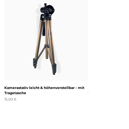
Γ
Kamerastativ leicht & höhenverstellbar – mit
Disney Mickey Mouse Ka
Tragetasche
Spiele
Preis
Preis
15,00 €
5,00 €